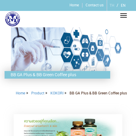
/
Home
Contact us
TH
EN
Toggle
naviga
BB GA Plus & BB Green Coffee plus
»
»
»
Home
Product
KOKORI
BB GA Plus & BB Green Coffee plus